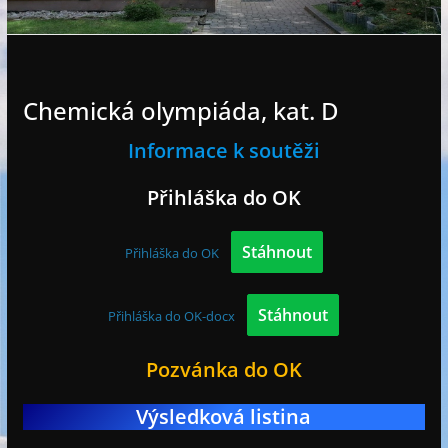
e
Chemická olympiáda, kat. D
Informace k soutěži
Přihláška do OK
Stáhnout
Přihláška do OK
Stáhnout
Přihláška do OK-docx
Pozvánka do OK
Výsledková listina