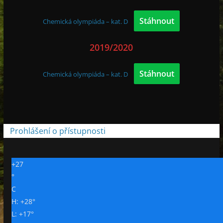
Stáhnout
Chemická olympiáda – kat. D
2019/2020
Stáhnout
Chemická olympiáda – kat. D
Prohlášení o přístupnosti
+
27
°
C
H:
+
28°
L:
+
17°