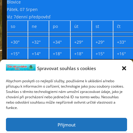
Blovice
Pátek, 07 Srpen
Viz 7denní předpověď
so
ne
po
út
st
čt
+
30°
+
32°
+
34°
+
29°
+
29°
+
33°
+
15°
+
14°
+
18°
+
18°
+
15°
+
16°
Spravovat souhlas s cookies
Prohlášení o přístupnosti
Webdesign Petr Háček © 2019
Abychom poskytli co nejlepší služby, používáme k ukládání a/nebo
přístupu k informacím o zařízení, technologie jako jsou soubory cookies.
pátek
Souhlas s těmito technologiemi nám umožní zpracovávat údaje, jako je
7
chování při procházení nebo jedinečná ID na tomto webu. Nesouhlas
srpen
nebo odvolání souhlasu může nepříznivě ovlivnit určité vlastnosti a
2026
funkce.
Lada
týden 32
Přijmout