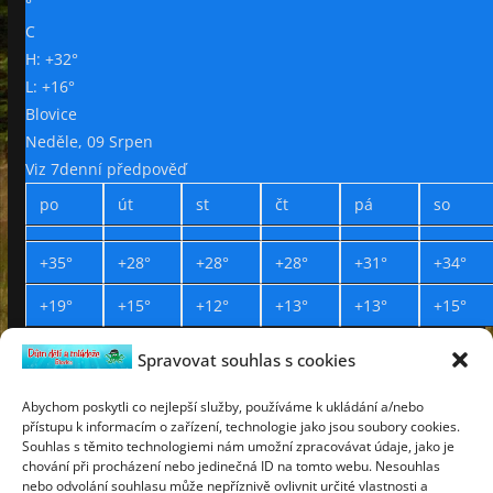
°
C
H:
+
32°
L:
+
16°
Blovice
Neděle, 09 Srpen
Viz 7denní předpověď
po
út
st
čt
pá
so
+
35°
+
28°
+
28°
+
28°
+
31°
+
34°
+
19°
+
15°
+
12°
+
13°
+
13°
+
15°
Spravovat souhlas s cookies
Prohlášení o přístupnosti
Webdesign Petr Háček © 2019
Abychom poskytli co nejlepší služby, používáme k ukládání a/nebo
přístupu k informacím o zařízení, technologie jako jsou soubory cookies.
neděle
Souhlas s těmito technologiemi nám umožní zpracovávat údaje, jako je
9
chování při procházení nebo jedinečná ID na tomto webu. Nesouhlas
srpen
nebo odvolání souhlasu může nepříznivě ovlivnit určité vlastnosti a
2026