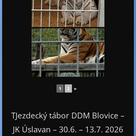
1
2
►
TJezdecký tábor DDM Blovice –
JK Úslavan – 30.6. – 13.7. 2026