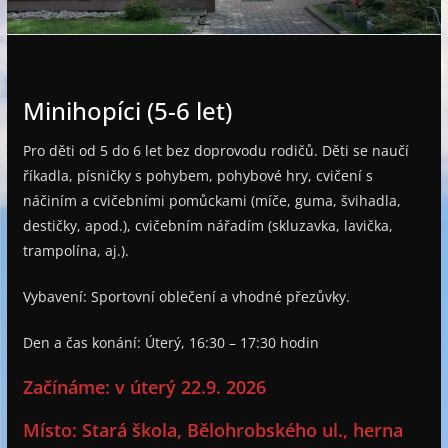
e
Minihopíci (5-6 let)
Pro děti od 5 do 6 let bez doprovodu rodičů. Děti se naučí
říkadla, písničky s pohybem, pohybové hry, cvičení s
náčiním a cvičebními pomůckami (míče, guma, švihadla,
destičky, apod.), cvičebním nářadím (skluzavka, lavička,
trampolína, aj.).
Vybavení: Sportovní oblečení a vhodné přezůvky.
Den a čas konání: Úterý, 16:30 – 17:30 hodin
Začínáme: v úterý 22.9. 2026
Místo: Stará škola, Bělohrobského ul., herna