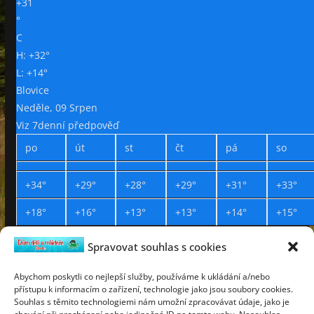
+
31
°
C
H:
+
32°
L:
+
14°
Blovice
Neděle, 09 Srpen
Viz 7denní předpověď
po
út
st
čt
pá
so
+
34°
+
29°
+
28°
+
29°
+
31°
+
33°
+
18°
+
16°
+
13°
+
13°
+
14°
+
15°
Spravovat souhlas s cookies
Prohlášení o přístupnosti
Webdesign Petr Háček © 2019
Abychom poskytli co nejlepší služby, používáme k ukládání a/nebo
přístupu k informacím o zařízení, technologie jako jsou soubory cookies.
neděle
Souhlas s těmito technologiemi nám umožní zpracovávat údaje, jako je
9