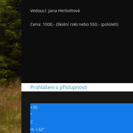
Vedoucí: Jana Herboltová
Cena: 1000,- (školní rok) nebo 550,- (pololetí)
Prohlášení o přístupnosti
+
30
°
C
H:
+
32°