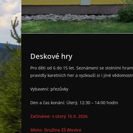
Deskové hry
Pro děti od 6 do 15 let. Seznámení se stolními hrami
pravidly karetních her a vyzkouší si i jiné vědomo
Vybavení: přezůvky
Den a čas konání: Úterý, 12:30 – 14:00 hodin
Začínáme: v úterý 15.9. 2026
Místo: Družina ZŠ Blovice