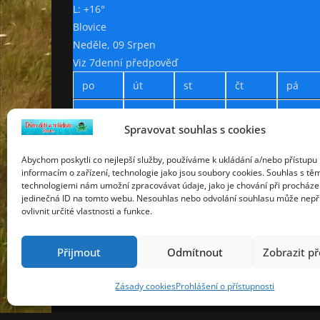
L:
+
16°
Blovice
Neděle, 09 Srpen
Viz 7denní předpověď
po
út
st
čt
pá
+
35°
+
28°
+
28°
+
28°
+
31°
Spravovat souhlas s cookies
+
19°
+
15°
+
12°
+
13°
+
13°
Abychom poskytli co nejlepší služby, používáme k ukládání a/nebo přístupu 
informacím o zařízení, technologie jako jsou soubory cookies. Souhlas s tě
technologiemi nám umožní zpracovávat údaje, jako je chování při procháze
Prohlášení o přístupnosti
jedinečná ID na tomto webu. Nesouhlas nebo odvolání souhlasu může nepř
Webdesign Petr Háček © 2019
ovlivnit určité vlastnosti a funkce.
Přijmout
Odmítnout
Zobrazit p
Copyright © 2026
Dům dětí a mládeže Blovice
. Vše
Zásady cookies
Prohlášení o přístupnosti
Šablona:
ColorMag
od ThemeGrill. Používáme
Word