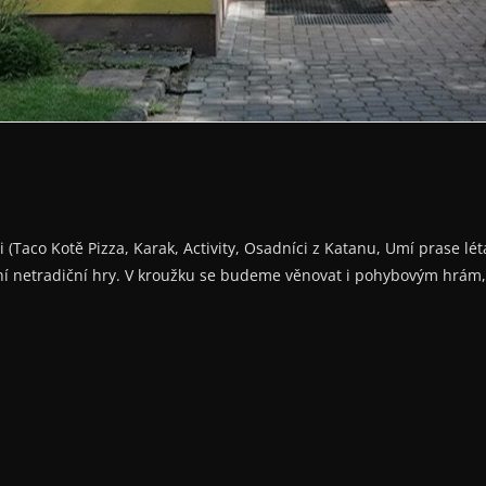
 (Taco Kotě Pizza, Karak, Activity, Osadníci z Katanu, Umí prase lét
stní netradiční hry. V kroužku se budeme věnovat i pohybovým hrám