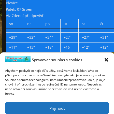
Blovice
Pátek, 07 Srpen
Viz 7denní předpověď
so
ne
po
út
st
čt
+
29°
+
32°
+
34°
+
27°
+
27°
+
31°
+
11°
+
13°
+
18°
+
16°
+
12°
+
12°
Spravovat souhlas s cookies
Prohlášení o přístupnosti
Webdesign Petr Háček © 2019
Abychom poskytli co nejlepší služby, používáme k ukládání a/nebo
přístupu k informacím o zařízení, technologie jako jsou soubory cookies.
pátek
Souhlas s těmito technologiemi nám umožní zpracovávat údaje, jako je
7
chování při procházení nebo jedinečná ID na tomto webu. Nesouhlas
srpen
nebo odvolání souhlasu může nepříznivě ovlivnit určité vlastnosti a
2026
funkce.
Lada
týden 32
Přijmout