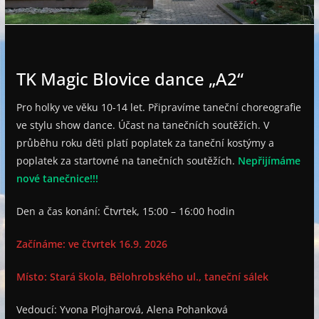
e
TK Magic Blovice dance „A2“
Pro holky ve věku 10-14 let. Připravíme taneční choreografie
ve stylu show dance. Účast na tanečních soutěžích. V
průběhu roku děti platí poplatek za taneční kostýmy a
poplatek za startovné na tanečních soutěžích.
Nepřijímáme
nové tanečnice!!!
Den a čas konání: Čtvrtek, 15:00 – 16:00 hodin
Začínáme: ve čtvrtek 16.9. 2026
Místo: Stará škola, Bělohrobského ul., taneční sálek
Vedoucí: Yvona Plojharová, Alena Pohanková