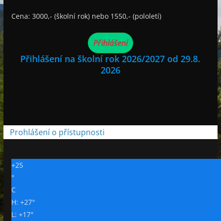
Cena: 3000,- (školní rok) nebo 1550,- (pololetí)
Přihlášení
Přihlášení na školní rok 2026/2027 od 29.8.
2026
Prohlášení o přístupnosti
+
25
°
C
H:
+
27°
L:
+
17°