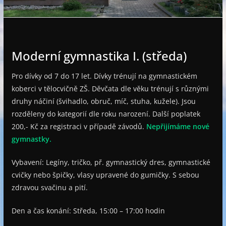
e
Moderní gymnastika I. (středa)
Pro dívky od 7 do 17 let. Dívky trénují na gymnastickém
koberci v tělocvičně ZŠ. Děvčata dle věku trénují s různými
druhy náčiní (švihadlo, obruč, míč, stuha, kužele). Jsou
rozděleny do kategorií dle roku narození. Další poplatek
200,- Kč za registraci v případě závodů.
Nepřijímáme nové
gymnastky.
Vybavení: Legíny, tričko, př. gymnastický dres, gymnastické
cvičky nebo špičky, vlasy upravené do gumičky. S sebou
zdravou svačinu a pití.
Den a čas konání: Středa, 15:00 – 17:00 hodin