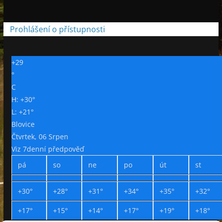
Prohlášení o přístupnosti
+
29
°
C
H:
+
30°
L:
+
21°
Blovice
Čtvrtek, 06 Srpen
Viz 7denní předpověď
pá
so
ne
po
út
st
+
30°
+
28°
+
31°
+
34°
+
35°
+
32°
+
17°
+
15°
+
14°
+
17°
+
19°
+
18°