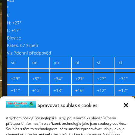
+
25
°
C
H:
+
27°
L:
+
17°
Blovice
Pátek, 07 Srpen
Viz 7denní předpověď
so
ne
po
út
st
čt
+
29°
+
32°
+
34°
+
27°
+
27°
+
31°
+
11°
+
13°
+
18°
+
16°
+
12°
+
12°
Spravovat souhlas s cookies
Prohlášení o přístupnosti
Webdesign Petr Háček © 2019
Abychom poskytli co nejlepší služby, používáme k ukládání a/nebo
přístupu k informacím o zařízení, technologie jako jsou soubory cookies.
sobota
Souhlas s těmito technologiemi nám umožní zpracovávat údaje, jako je
8
chování při procházení nebo jedinečná ID na tomto webu. Nesouhlas