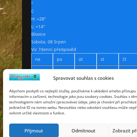
°
C
H:
+
28°
L:
+
14°
Blovice
Sobota, 08 Srpen
Viz 7denní předpověď
ne
po
út
st
čt
+
33°
+
33°
+
28°
+
28°
+
30°
Spravovat souhlas s cookies
+
13°
+
18°
+
17°
+
13°
+
13°
Abychom poskytli co nejlepší služby, používáme k ukládání a/nebo přístupu 
informacím o zařízení, technologie jako jsou soubory cookies. Souhlas s tě
technologiemi nám umožní zpracovávat údaje, jako je chování při procháze
Prohlášení o přístupnosti
jedinečná ID na tomto webu. Nesouhlas nebo odvolání souhlasu může nepř
Webdesign Petr Háček © 2019
ovlivnit určité vlastnosti a funkce.
Přijmout
Odmítnout
Zobrazit p