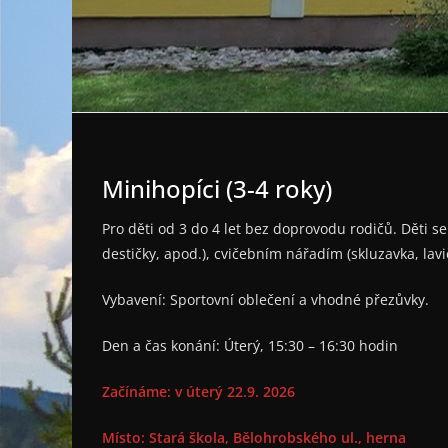
Minihopíci (3-4 roky)
Pro děti od 3 do 4 let bez doprovodu rodičů. Děti 
destičky, apod.), cvičebním nářadím (skluzavka, lavič
Vybavení: Sportovní oblečení a vhodné přezůvky.
Den a čas konání: Úterý, 15:30 – 16:30 hodin
Začínáme: v úterý 22.9. 2026
Místo: Stará škola, Bělohrobského ul., herna