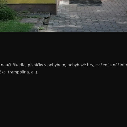
se naučí říkadla, písničky s pohybem, pohybové hry, cvičení s náči
ka, trampolína, aj.).