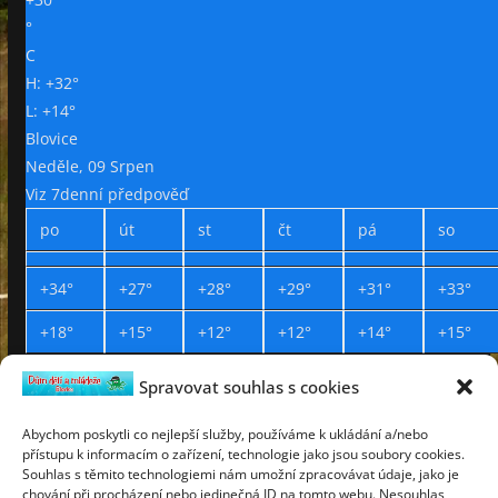
°
C
H:
+
32°
L:
+
14°
Blovice
Neděle, 09 Srpen
Viz 7denní předpověď
po
út
st
čt
pá
so
+
34°
+
27°
+
28°
+
29°
+
31°
+
33°
+
18°
+
15°
+
12°
+
12°
+
14°
+
15°
Spravovat souhlas s cookies
Prohlášení o přístupnosti
Webdesign Petr Háček © 2019
Abychom poskytli co nejlepší služby, používáme k ukládání a/nebo
přístupu k informacím o zařízení, technologie jako jsou soubory cookies.
neděle
Souhlas s těmito technologiemi nám umožní zpracovávat údaje, jako je
9
chování při procházení nebo jedinečná ID na tomto webu. Nesouhlas